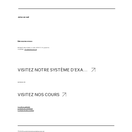
Jetez un oeil
Découvrez-nous
85 Great Portland Street, Londres, W1W 7LT, Royaume-Uni.
COURRIEL :
info@alphasuccess.net
VISITEZ NOTRE SYSTÈME D'EXAMEN ALPHA
alphaexam.site
VISITEZ NOS COURS
Conditions générales
politique de confidentialité
Politique de remboursement
©2024 Propulsé et sécurisé par
alphasuccess.net