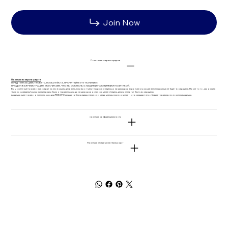
Join Now
Политика возврата средств
Политика возврата средств
ПЕРЕД ТЕМ КАК ДЕЙСТВОВАТЬ, ПОЖАЛУЙСТА, ПРОЧИТАЙТЕ ЭТУ ПОЛИТИКУ.
ПРОДОЛЖАЯ РЕГИСТРАЦИЮ, МЫ СЧИТАЕМ, ЧТО ВЫ СОГЛАСНЫ С НАШИМИ УСЛОВИЯМИ И ПОЛИТИКОЙ.
Вы можете иметь право на возврат полной суммы депозита, если вы отмените курс за 4 недели до начала курса; в противном случае внесенная сумма не будет возвращена. После того, как оплата
была произведена/ссылки на материалы были отправлены/или до начала курса осталось менее 4 недель, деньги не могут быть возвращены.
Академия имеет право отменить курс для ЛЮБОГО кандидата без предварительного уведомления, если посчитает, что кандидат не соблюдает правила и положения Академии.
политика конфиденциальности
Политика передачи платежных карт