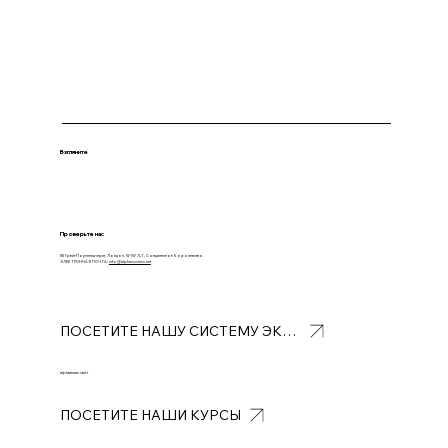
Взгляните
Проверьте нас
85 Грейт-Портленд-стрит, Лондон, W1W 7LT, Соединенное Королевство.
ЭЛЕКТРОННАЯ ПОЧТА:
info@alphasuccess.net
ПОСЕТИТЕ НАШУ СИСТЕМУ ЭКЗАМЕНОВ ALPHA
alphaexam.сайт
ПОСЕТИТЕ НАШИ КУРСЫ