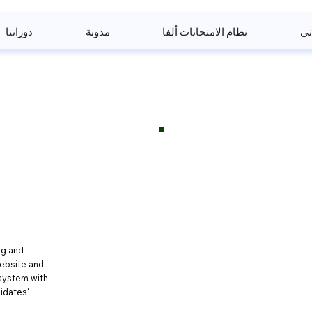
تي
نظام الامتحانات ألفا
مدونة
دوراتنا
ng and
ebsite and
 system with
idates'