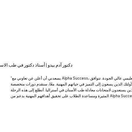
دكتور آدم بيدو | أستاذ دكتور في طب الاسنان
"يسعدني أن أعلن عن تعاوني مع Alpha Success، وهي منصة رائدة مخصصة لتمكين المهنيين من خلال محتوى تعليمي عالي الجودة. تتوافق
 لأولئك الذين يسعون إلى التميز في حياتهم المهنية. معًا، سنقدم دورات متخصصة
ين يستعدون لامتحانات معادلة طب الأسنان في أستراليا. أتطلع إلى هذه الرحلة
الطلاب على تحقيق أهدافهم المهنية بدعم من Alpha Success."