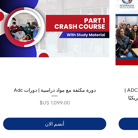
الجزء الأول من برنامج النظرية | دورات ADC |
دورة مكثفة مع مواد دراسية | دورات Adc
السعر
أنضم الان