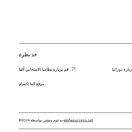
خذ نظرة
يارة دوراتنا
قم بزيارة نظامنا الامتحاني ألفا
موقع ألفا إكسام
alphasuccess.net
©2024 مدعوم ومؤمن بواسطة