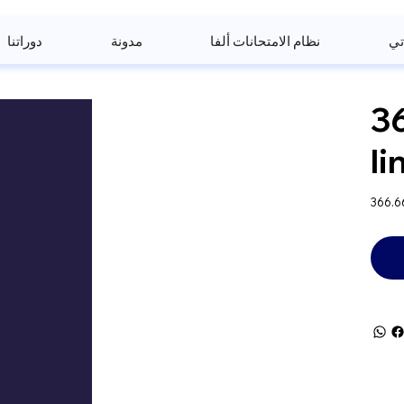
تي
نظام الامتحانات ألفا
مدونة
دوراتنا
3
li
السعر