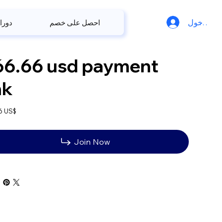
ل الدخول
احصل على خصم
دورا
66.66 usd payment
nk
‏366.66 US$
Join Now