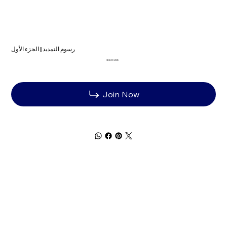
رسوم التمديد | الجزء الأول
السعر
‏385.00 US$
Join Now