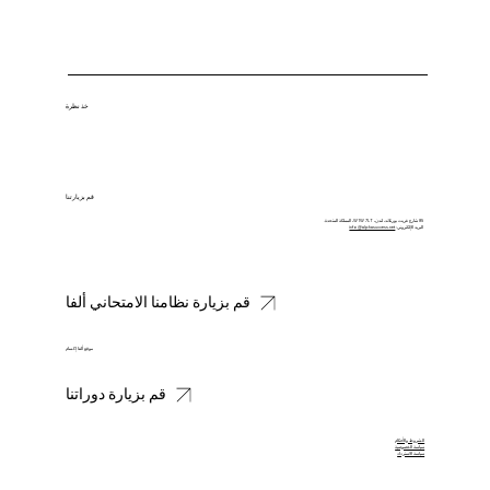
خذ نظرة
قم بزيارتنا
85 شارع غريت بورتلاند، لندن، W1W 7LT، المملكة المتحدة.
البريد الإلكتروني:
info@alphasuccess.net
قم بزيارة نظامنا الامتحاني ألفا
موقع ألفا إكسام
قم بزيارة دوراتنا
الشروط والأحكام
سياسة الخصوصية
سياسة الاسترداد