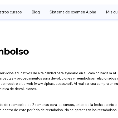
tros cursos
Blog
Sistema de examen Alpha
Mis cu
embolso
rvicios educativos de alta calidad para ayudarlo en su camino hacia la ADC
s pautas y procedimientos para devoluciones y reembolsos relacionados c
 de nuestro sitio web [
www.alphasuccess.net
]. Al realizar una compra en n
olítica de devoluciones.
o de reembolso de 2 semanas para los cursos, antes de la fecha de inicio 
rlo dentro de este período de reembolso. No se garantizan los reembolsos