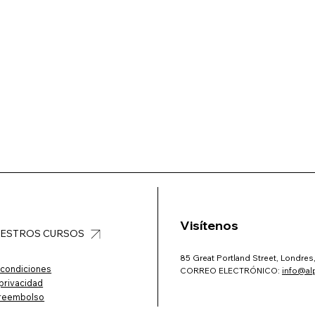
Visítenos
NUESTROS CURSOS
85 Great Portland Street, Londre
 condiciones
CORREO ELECTRÓNICO:
info@al
 privacidad
e reembolso