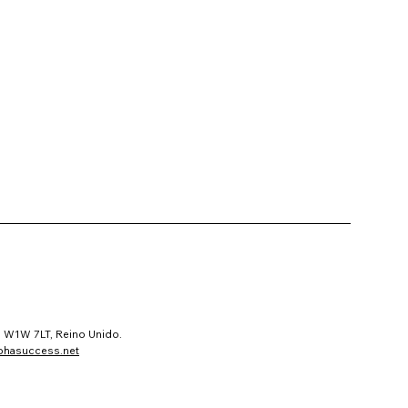
s, W1W 7LT, Reino Unido.
phasuccess.net