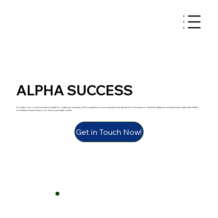
ALPHA SUCCESS
Our platform provides a specialized system for creating and managing ADC equivalency courses, accessible via a website and mobile app for flexibility. It features a dedicated exam system with realistic
mock tests and expert support to ensure candidates' success.
Get in Touch Now!