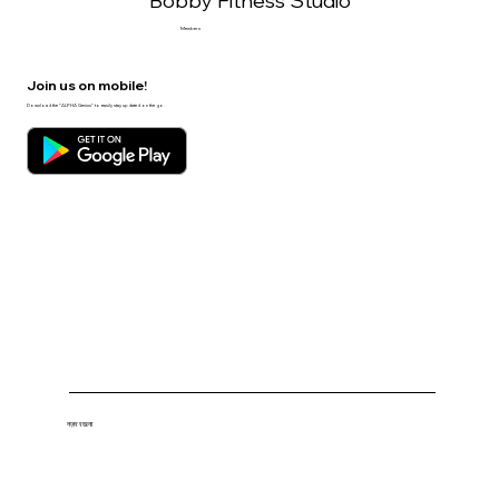
Bobby Fitness Studio
Members
Join us on mobile!
Download the “ALPHA Genius” to easily stay updated on the go.
नज़र रखना