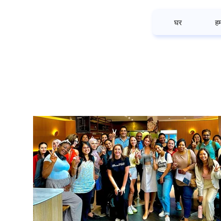
घर
हम