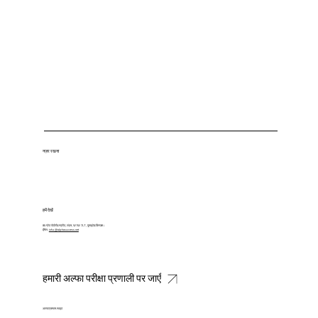
नज़र रखना
हमें देखें
85 ग्रेट पोर्टलैंड स्ट्रीट, लंदन, W1W 7LT, यूनाइटेड किंगडम।
ईमेल:
info@alphasuccess.net
हमारी अल्फा परीक्षा प्रणाली पर जाएँ
अल्फाएक्साम.साइट