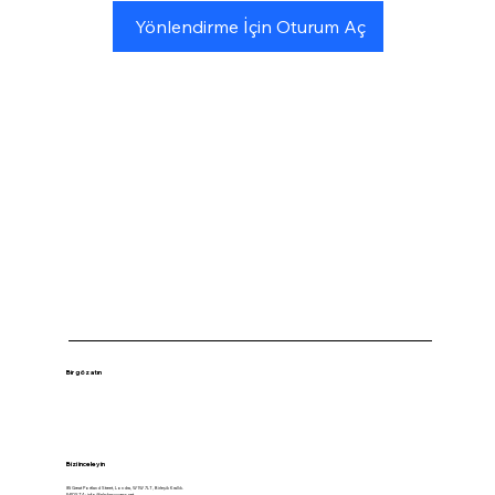
Yönlendirme İçin Oturum Aç
Bir göz atın
Bizi inceleyin
85 Great Portland Street, Londra, W1W 7LT, Birleşik Krallık.
E-POSTA:
info@alphasuccess.net