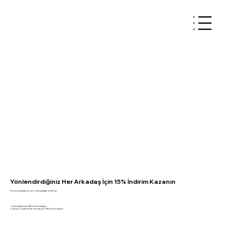
Yönlendirdiğiniz Her Arkadaş İçin 15% İndirim Kazanın
Siz ve arkadaşlarınız için özel avantajlar elde edin
Arkadaşlarınıza 15% indirim sağlayın.
Sipariş oluşturan her arkadaş için 15% indirim kazanın.